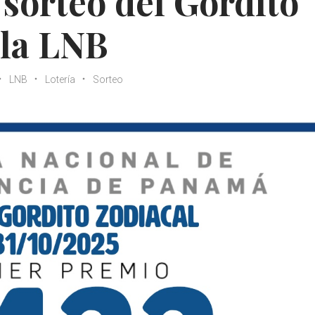
 sorteo del Gordito
 la LNB
LNB
Lotería
Sorteo