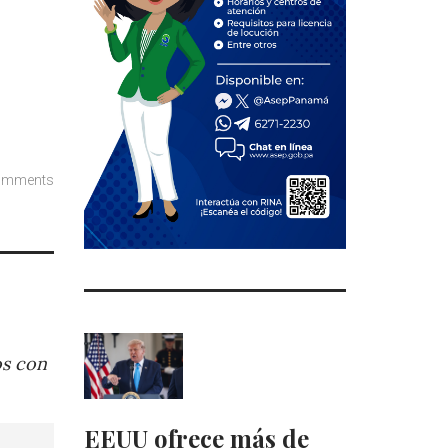
omments
os con
EEUU ofrece más de