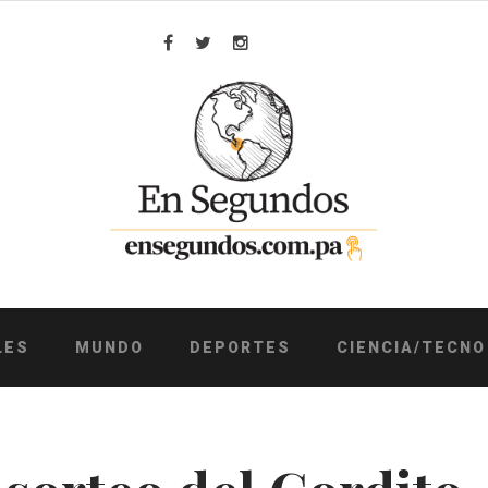
Facebook
Twitter
Instagram
LES
MUNDO
DEPORTES
CIENCIA/TECNO