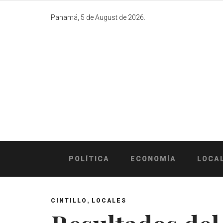
Skip
to
Panamá, 5 de August de 2026.
content
POLÍTICA
ECONOMÍA
LOCA
,
CINTILLO
LOCALES