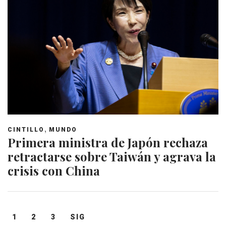
,
CINTILLO
MUNDO
Primera ministra de Japón rechaza
retractarse sobre Taiwán y agrava la
crisis con China
Navegación
1
2
3
SIG