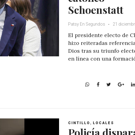
Schoenstatt
Patsy En Segundos
21 diciembr
El presidente electo de C
hizo reiteradas referenci
Dios tras su triunfo elect
en línea con una formaci
W
F
T
G
h
a
w
o
a
c
i
o
t
e
t
g
s
b
t
l
A
o
e
e
,
CINTILLO
LOCALES
p
o
r
+
Policía dispar
p
k