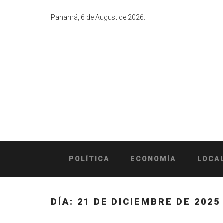
Skip
to
Panamá, 6 de August de 2026.
content
POLÍTICA
ECONOMÍA
LOCA
DÍA:
21 DE DICIEMBRE DE 2025