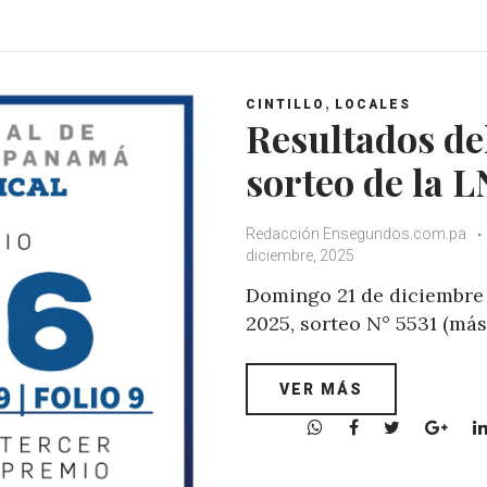
h
a
w
o
a
c
i
o
t
e
t
g
s
b
t
l
,
A
o
e
e
CINTILLO
LOCALES
Resultados de
p
o
r
+
p
k
sorteo de la 
Redacción Ensegundos.com.pa
diciembre, 2025
Domingo 21 de diciembre
2025, sorteo N° 5531 (má
VER MÁS
W
F
T
G
h
a
w
o
a
c
i
o