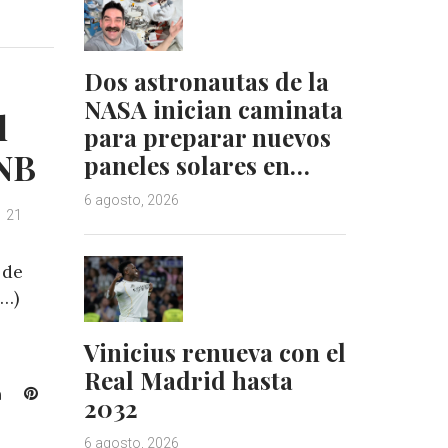
i
i
n
n
k
t
e
e
Dos astronautas de la
d
r
NASA inician caminata
l
I
e
para preparar nuevos
n
s
LNB
paneles solares en…
t
6 agosto, 2026
21
 de
s…)
Vinicius renueva con el
Real Madrid hasta
L
P
2032
i
i
n
n
6 agosto, 2026