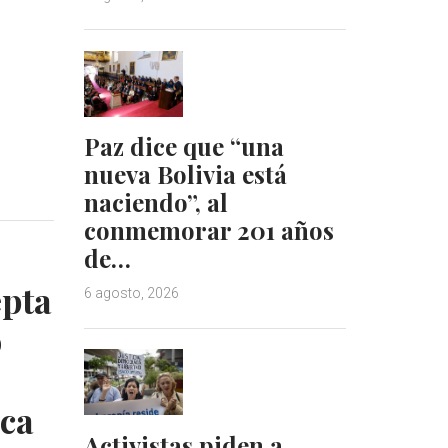
k
t
e
e
d
r
I
e
n
s
t
Paz dice que “una
nueva Bolivia está
naciendo”, al
conmemorar 201 años
de…
epta
6 agosto, 2026
o
ca
Activistas piden a