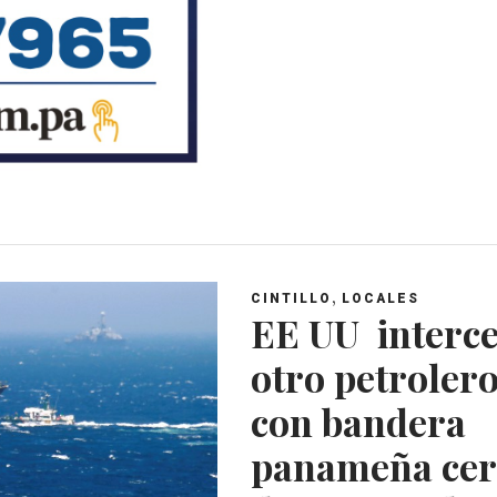
t
e
t
g
s
b
t
l
A
o
e
e
p
o
r
+
p
k
,
CINTILLO
LOCALES
EE UU interc
otro petroler
con bandera
panameña cer