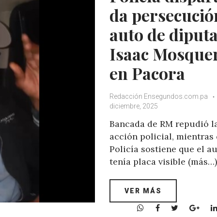
da persecució
auto de diput
Isaac Mosque
en Pacora
Redacción Ensegundos.com.pa
diciembre, 2025
Bancada de RM repudió l
acción policial, mientras 
Policía sostiene que el a
tenía placa visible (más…)
VER MÁS
W
F
T
G