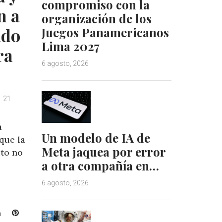
compromiso con la
t
n a
organización de los
ado
Juegos Panamericanos
Lima 2027
ra
6 agosto, 2026
21
a
Un modelo de IA de
que la
Meta jaquea por error
uto no
a otra compañía en…
6 agosto, 2026
L
P