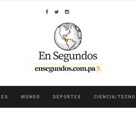
Facebook
Twitter
Instagram
LES
MUNDO
DEPORTES
CIENCIA/TECNO