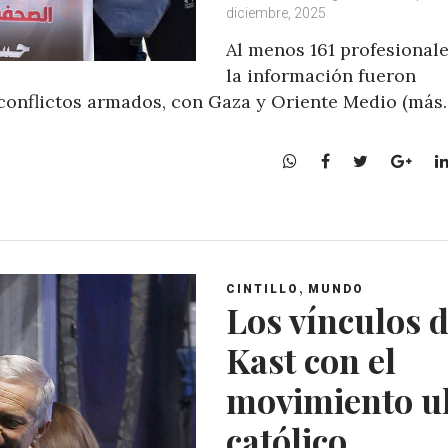
diciembre, 2025
Al menos 161 profesional
la información fueron
n conflictos armados, con Gaza y Oriente Medio (más
W
F
T
G
h
a
w
o
a
c
i
o
t
e
t
g
s
b
t
l
A
o
e
e
,
CINTILLO
MUNDO
p
o
r
+
Los vínculos 
p
k
Kast con el
movimiento u
católico