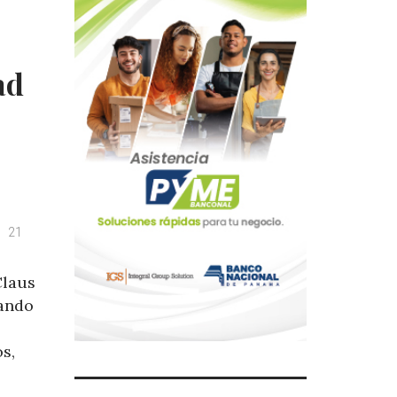
ad
21
Claus
rando
s,