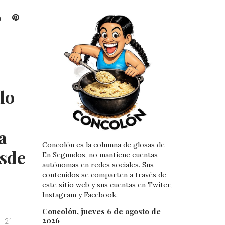
L
P
i
i
n
n
k
t
e
e
d
r
I
e
do
n
s
t
a
Concolón es la columna de glosas de
esde
En Segundos, no mantiene cuentas
autónomas en redes sociales. Sus
contenidos se comparten a través de
este sitio web y sus cuentas en Twiter,
Instagram y Facebook.
Concolón, jueves 6 de agosto de
2026
21