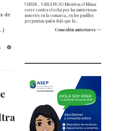
VIRUS… Y SILENCIO Mientras el Minsa
corre contra el reloj por las misteriosas
es de
muertes en la comarca, en los pasillos
preguntan quién dejó que la...
…)
Concolón anteriores >>
L
P
i
i
n
n
k
t
e
e
d
r
I
e
de
n
s
t
ltra