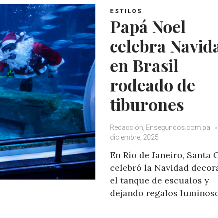
ESTILOS
Papá Noel
celebra Navid
en Brasil
rodeado de
tiburones
Redacción, Ensegundos.com.pa
diciembre, 2025
En Río de Janeiro, Santa 
celebró la Navidad deco
el tanque de escualos y
dejando regalos luminoso