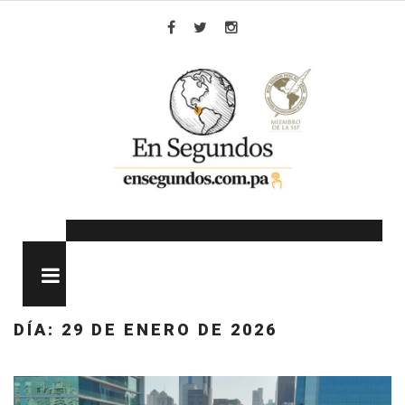
Skip
to
Facebook
Twitter
Instagram
content
MENU
DÍA:
29 DE ENERO DE 2026