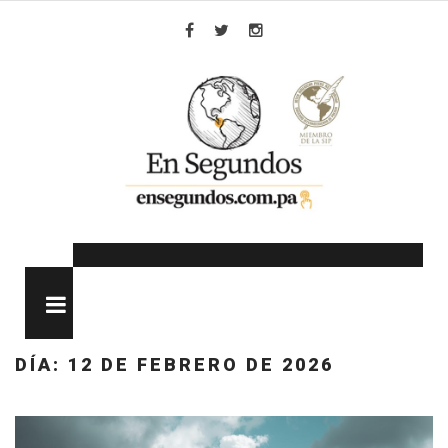
Skip
to
Facebook
Twitter
Instagram
content
MENU
DÍA:
12 DE FEBRERO DE 2026