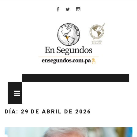
Skip
to
Facebook
Twitter
Instagram
content
MENU
DÍA:
29 DE ABRIL DE 2026