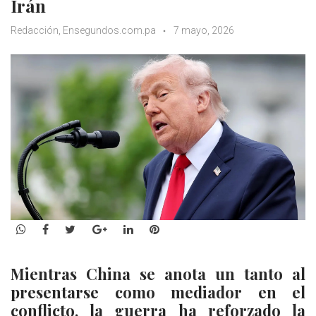
Irán
Redacción, Ensegundos.com.pa
7 mayo, 2026
WhatsApp
Facebook
Twitter
Google+
LinkedIn
Pinterest
Mientras China se anota un tanto al
presentarse como mediador en el
conflicto, la guerra ha reforzado la