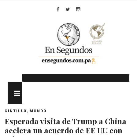
Skip
to
Facebook
Twitter
Instagram
content
MENU
,
CINTILLO
MUNDO
Esperada visita de Trump a China
acelera un acuerdo de EE UU con