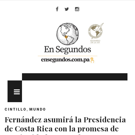
Skip
to
Facebook
Twitter
Instagram
content
MENU
,
CINTILLO
MUNDO
Fernández asumirá la Presidencia
de Costa Rica con la promesa de