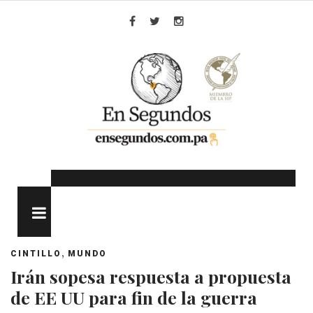
Skip
to
Facebook
Twitter
Instagram
content
MENU
,
CINTILLO
MUNDO
Irán sopesa respuesta a propuesta
de EE UU para fin de la guerra