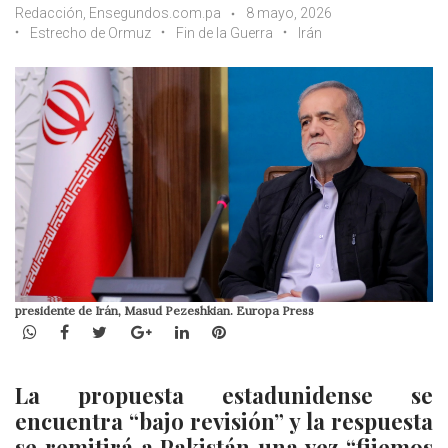
Redacción, Ensegundos.com.pa
8 mayo, 2026
Estrecho de Ormuz
Fin de la Guerra
Irán
presidente de Irán, Masud Pezeshkian. Europa Press
WhatsApp
Facebook
Twitter
Google+
LinkedIn
Pinterest
La propuesta estadunidense se
encuentra “bajo revisión” y la respuesta
se remitirá a Pakistán una vez “fijemos