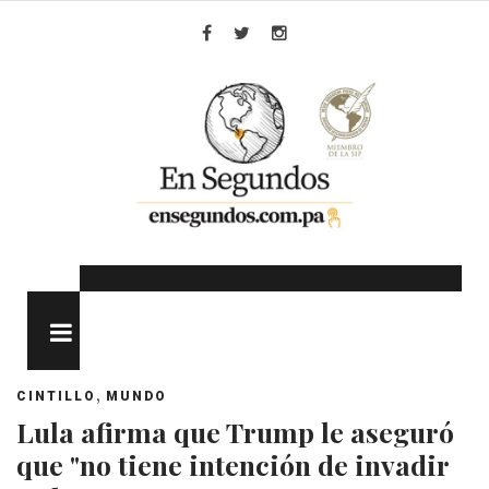
Skip
to
Facebook
Twitter
Instagram
content
MENU
,
CINTILLO
MUNDO
Lula afirma que Trump le aseguró
que "no tiene intención de invadir