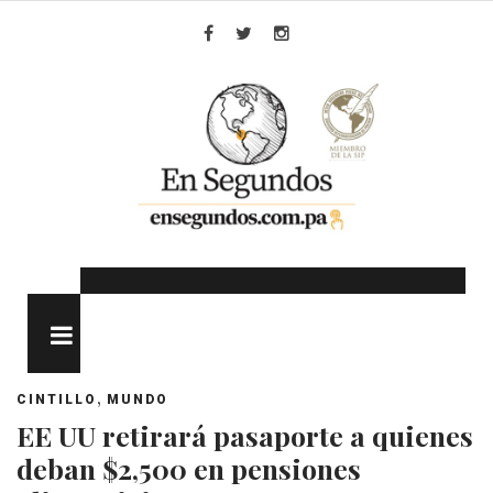
Skip
to
Facebook
Twitter
Instagram
content
MENU
,
CINTILLO
MUNDO
EE UU retirará pasaporte a quienes
deban $2,500 en pensiones