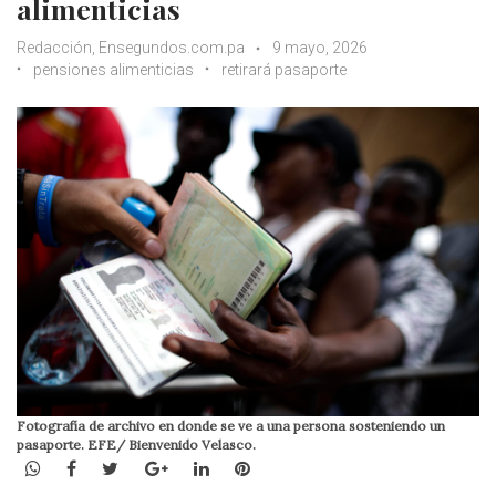
alimenticias
Redacción, Ensegundos.com.pa
9 mayo, 2026
pensiones alimenticias
retirará pasaporte
Fotografía de archivo en donde se ve a una persona sosteniendo un
pasaporte. EFE/ Bienvenido Velasco.
WhatsApp
Facebook
Twitter
Google+
LinkedIn
Pinterest