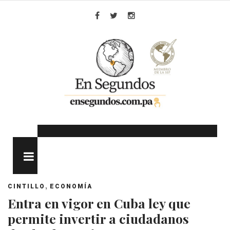
Skip
to
Facebook
Twitter
Instagram
content
MENU
,
CINTILLO
ECONOMÍA
Entra en vigor en Cuba ley que
permite invertir a ciudadanos