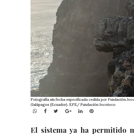
Fotografía sin fecha especificada cedida por Fundación Joco
Galápagos (Ecuador). EFE/ Fundación Jocotoco
WhatsApp
Facebook
Twitter
Google+
LinkedIn
Pinterest
El sistema ya ha permitido 