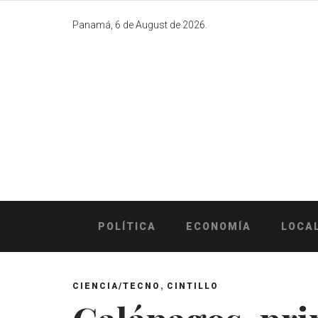
Skip
to
Panamá, 6 de August de 2026.
content
POLÍTICA
ECONOMÍA
LOCA
,
CIENCIA/TECNO
CINTILLO