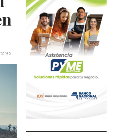
n
en
itoreo