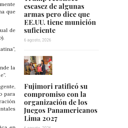
amente
escasez de algunas
na que
armas pero dice que
EE.UU. tiene munición
suficiente
nual de
).
6 agosto, 2026
atina”,
onde la
e”.
Fujimori ratificó su
gente,
compromiso con la
o para
organización de los
ración
ntales
Juegos Panamericanos
Lima 2027
ica en
6 agosto, 2026