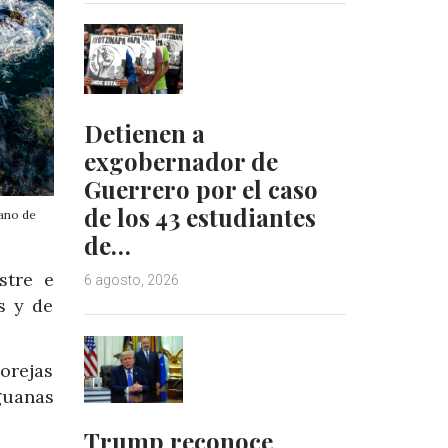
Detienen a
exgobernador de
Guerrero por el caso
de los 43 estudiantes
iano de
de…
stre e
6 agosto, 2026
s y de
orejas
guanas
Trump reconoce