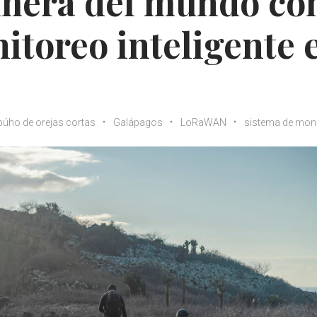
imera del mundo co
itoreo inteligente 
búho de orejas cortas
Galápagos
LoRaWAN
sistema de mon