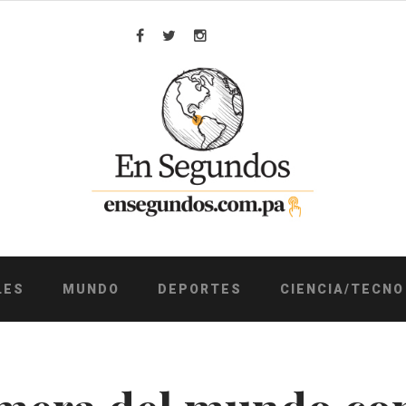
Facebook
Twitter
Instagram
LES
MUNDO
DEPORTES
CIENCIA/TECNO