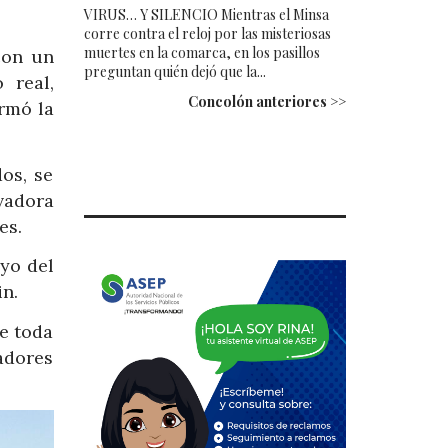
VIRUS… Y SILENCIO Mientras el Minsa
corre contra el reloj por las misteriosas
muertes en la comarca, en los pasillos
con un
preguntan quién dejó que la...
 real,
Concolón anteriores >>
rmó la
os, se
vadora
es.
oyo del
n.
e toda
eadores