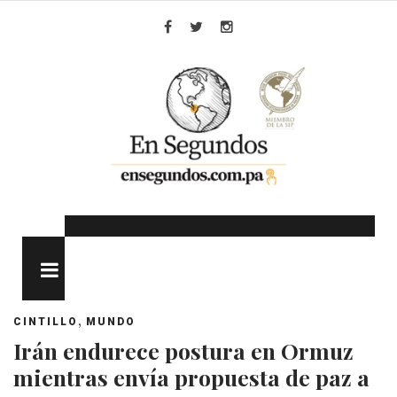
Skip
to
Facebook
Twitter
Instagram
content
MENU
,
CINTILLO
MUNDO
Irán endurece postura en Ormuz
mientras envía propuesta de paz a