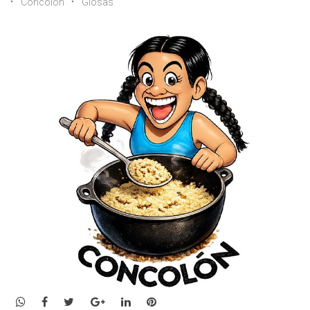
Concolón
Glosas
WhatsApp
Facebook
Twitter
Google+
LinkedIn
Pinterest