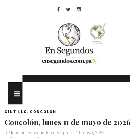
Skip
to
Facebook
Twitter
Instagram
content
MENU
,
CINTILLO
CONCOLON
Concolón, lunes 11 de mayo de 2026
Redacción, Ensegundos.com.pa
11 mayo, 2026