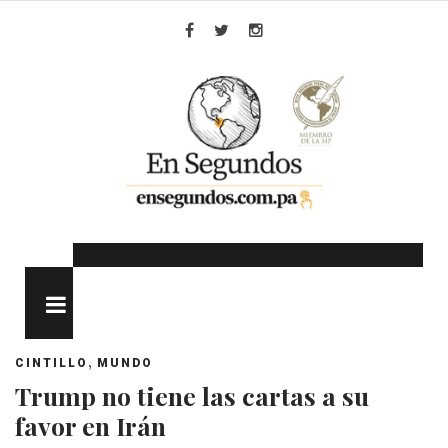
Skip
to
Facebook
Twitter
Instagram
content
MENU
,
CINTILLO
MUNDO
Trump no tiene las cartas a su
favor en Irán