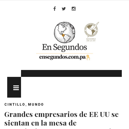
Skip
to
Facebook
Twitter
Instagram
content
MENU
,
CINTILLO
MUNDO
Grandes empresarios de EE UU se
sientan en la mesa de