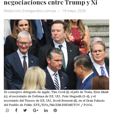
negociaciones entre Trump y Xi
Redacción, Ensegundos.com.pa
14 mayo, 2026
El consejero delegado de Apple, Tim Cook (i); el jefe de Tesla, Elon Musk
(c); el secretario de Defensa de EE. UU., Pete Hegseth (3-d), y el
secretario del Tesoro de EE. UU., Scott Bessent (d), en el Gran Palacio
del Pueblo de Pekín. EFE/EPA/MAXIM SHEMETOV / POOL
WhatsApp
Facebook
Twitter
Google+
LinkedIn
Pinterest