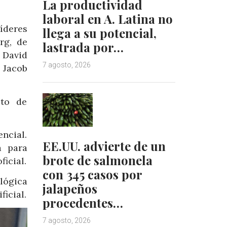
La productividad
laboral en A. Latina no
íderes
llega a su potencial,
rg, de
lastrada por…
 David
7 agosto, 2026
 Jacob
eto de
ncial.
EE.UU. advierte de un
a para
brote de salmonela
ficial.
con 345 casos por
lógica
jalapeños
ficial.
procedentes…
7 agosto, 2026