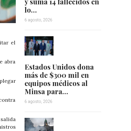
y suma 14 fallecidos en
lo…
6 agosto, 2026
tar el
e abra
Estados Unidos dona
más de $300 mil en
splegar
equipos médicos al
Minsa para…
contra
6 agosto, 2026
salida
istros