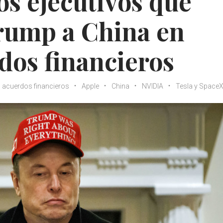
os ejecutivos que
Trump a China en
dos financieros
acuerdos financieros
Apple
China
NVIDIA
Tesla y Space