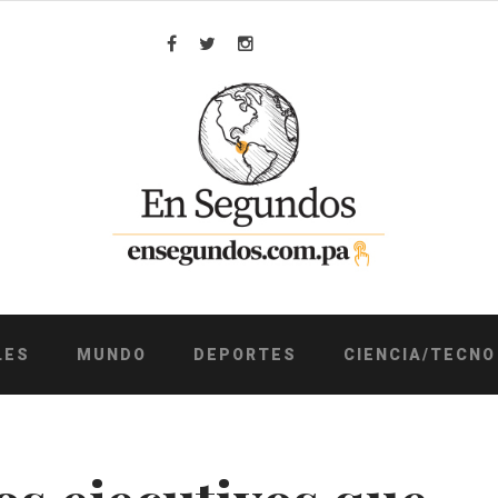
Facebook
Twitter
Instagram
LES
MUNDO
DEPORTES
CIENCIA/TECNO