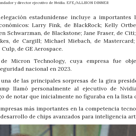
fundador y director ejecutivo de Nvidia. EFE/ALLISON DINNER
legación estadunidense incluye a importantes l
conómicos: Larry Fink, de BlackRock; Kelly Ortbe
en Schwarzman, de Blackstone; Jane Fraser, de Citi;
es, de Cargill; Michael Miebach, de Mastercard;
 Culp, de GE Aerospace.
, de Micron Technology, cuya empresa fue obj
seguridad nacional en 2023.
na de las principales sorpresas de la gira preside
ump llamó personalmente al ejecutivo de Nvidi
o de notar que inicialmente no figuraba en la lista o
 empresas más importantes en la competencia tecno
esarrollo de chips avanzados para inteligencia arti