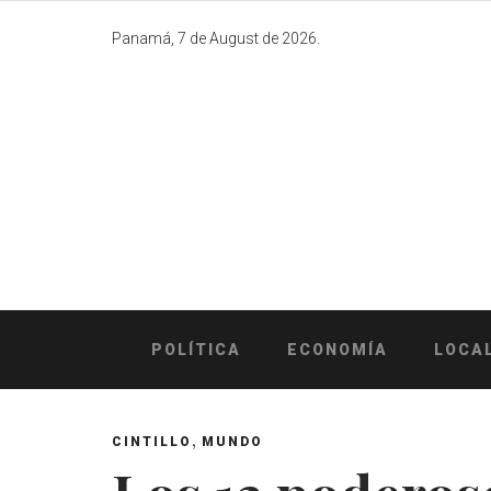
Skip
to
Panamá, 7 de August de 2026.
content
POLÍTICA
ECONOMÍA
LOCA
,
CINTILLO
MUNDO