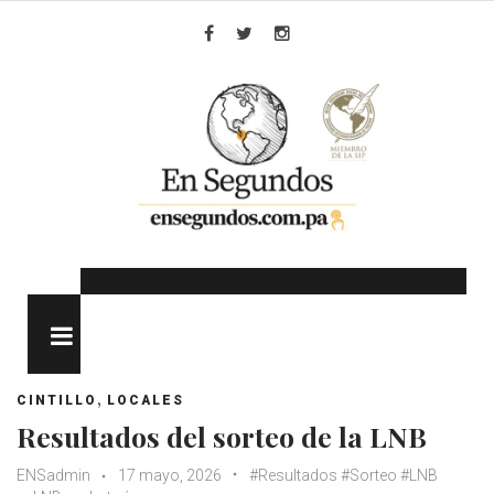
Skip
to
Facebook
Twitter
Instagram
content
MENU
,
CINTILLO
LOCALES
Resultados del sorteo de la LNB
ENSadmin
17 mayo, 2026
#Resultados #Sorteo #LNB