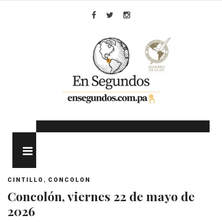
Skip
to
Facebook
Twitter
Instagram
content
MENU
,
CINTILLO
CONCOLON
Concolón, viernes 22 de mayo de
2026