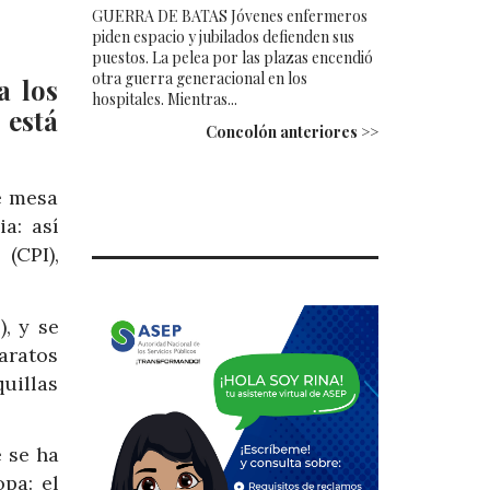
GUERRA DE BATAS Jóvenes enfermeros
piden espacio y jubilados defienden sus
puestos. La pelea por las plazas encendió
otra guerra generacional en los
a los
hospitales. Mientras...
 está
Concolón anteriores >>
e mesa
a: así
(CPI),
, y se
paratos
uillas
e se ha
pa: el