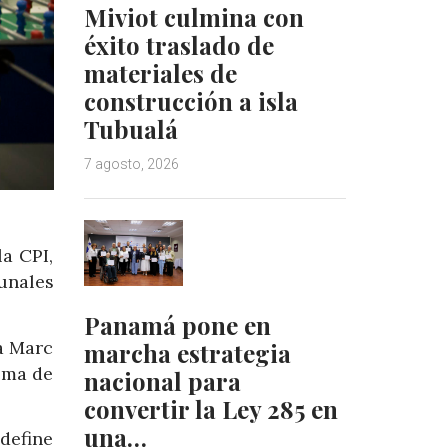
Miviot culmina con
éxito traslado de
materiales de
construcción a isla
Tubualá
7 agosto, 2026
la CPI,
unales
Panamá pone en
a Marc
marcha estrategia
tema de
nacional para
convertir la Ley 285 en
una…
 define