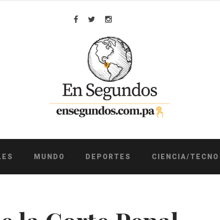
Facebook
Twitter
Instagram
LES
MUNDO
DEPORTES
CIENCIA/TECNO