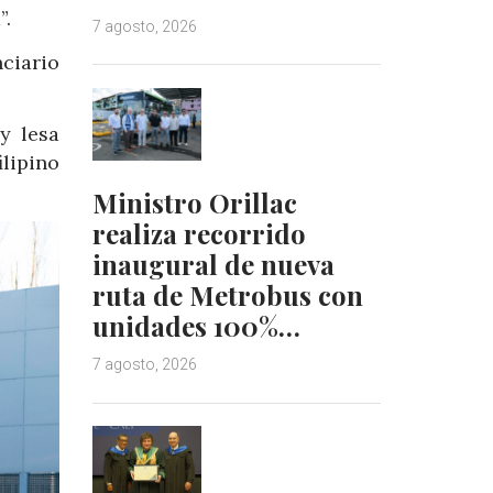
”.
7 agosto, 2026
nciario
y lesa
ilipino
Ministro Orillac
realiza recorrido
inaugural de nueva
ruta de Metrobus con
unidades 100%…
7 agosto, 2026