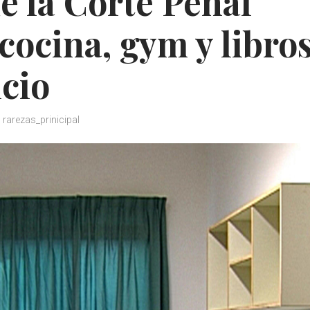
de la Corte Penal
cocina, gym y libros
icio
rarezas_prinicipal