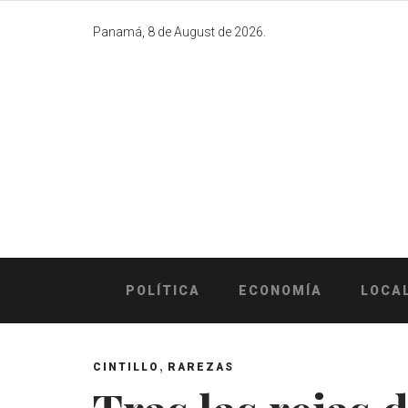
Skip
to
Panamá, 8 de August de 2026.
content
POLÍTICA
ECONOMÍA
LOCA
,
CINTILLO
RAREZAS