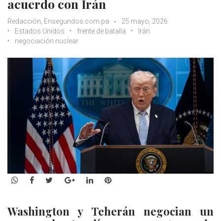
acuerdo con Irán
Redacción, Ensegundos.com.pa
25 mayo, 2026
Estados Unidos
frente de batalla
Irán
negociación nuclear
WhatsApp
Facebook
Twitter
Google+
LinkedIn
Pinterest
Washington y Teherán negocian un