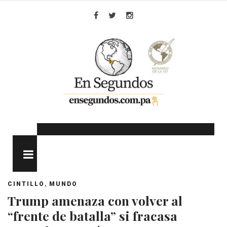
Skip
to
Facebook
Twitter
Instagram
content
MENU
,
CINTILLO
MUNDO
Trump amenaza con volver al
“frente de batalla” si fracasa