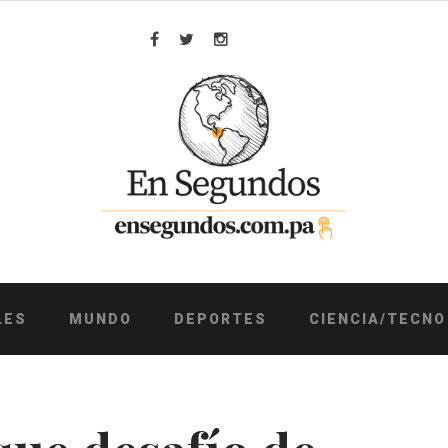
Facebook
Twitter
Instagram
LES
MUNDO
DEPORTES
CIENCIA/TECNO