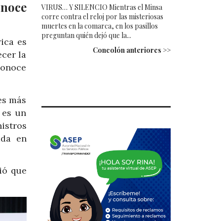
onoce
VIRUS… Y SILENCIO Mientras el Minsa
corre contra el reloj por las misteriosas
muertes en la comarca, en los pasillos
preguntan quién dejó que la...
ica es
Concolón anteriores >>
ecer la
conoce
es más
 es un
istros
ada en
ió que