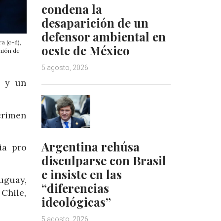
condena la
desaparición de un
defensor ambiental en
a (c-d),
oeste de México
nión de
5 agosto, 2026
a y un
crimen
Argentina rehúsa
ia pro
disculparse con Brasil
e insiste en las
uguay,
“diferencias
 Chile,
ideológicas”
5 agosto, 2026