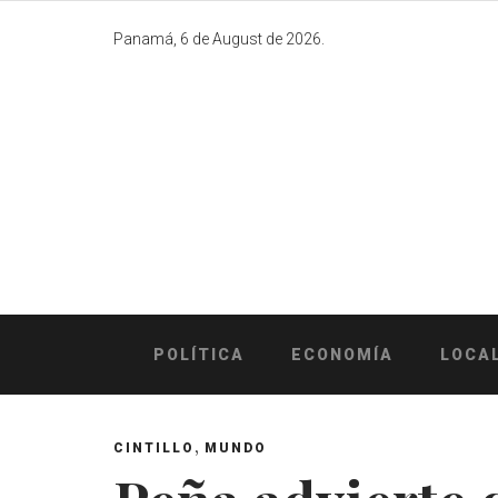
Skip
to
Panamá, 6 de August de 2026.
content
POLÍTICA
ECONOMÍA
LOCA
,
CINTILLO
MUNDO