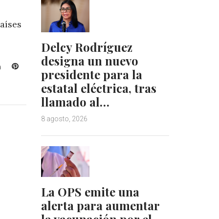
países
Delcy Rodríguez
designa un nuevo
L
P
presidente para la
i
i
estatal eléctrica, tras
n
n
llamado al…
k
t
e
e
8 agosto, 2026
d
r
I
e
n
s
t
La OPS emite una
alerta para aumentar
la vacunación por el