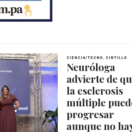
p
k
,
CIENCIA/TECNO
CINTILLO
Neuróloga
advierte de q
la esclerosis
múltiple pued
progresar
aunque no ha