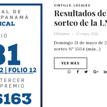
,
CINTILLO
LOCALES
Resultados de
sorteo de la 
ENSadmin
31 mayo, 2026
Domingo 31 de mayo de 2
sorteo N° 5554 (más…)
VER MÁS
W
F
T
G
h
a
w
o
a
c
i
o
t
e
t
g
s
b
t
l
A
o
e
e
p
o
r
+