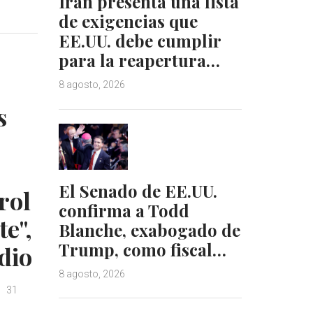
Irán presenta una lista
n
n
de exigencias que
k
t
EE.UU. debe cumplir
e
e
para la reapertura…
d
r
I
e
8 agosto, 2026
n
s
t
s
El Senado de EE.UU.
rol
confirma a Todd
e",
Blanche, exabogado de
Trump, como fiscal…
dio
8 agosto, 2026
31