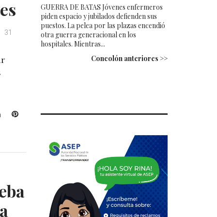
tes
GUERRA DE BATAS Jóvenes enfermeros
piden espacio y jubilados defienden sus
puestos. La pelea por las plazas encendió
31
otra guerra generacional en los
hospitales. Mientras...
Concolón anteriores >>
ar
s
L
P
i
i
n
n
k
t
e
e
d
r
I
e
eba
n
s
t
a