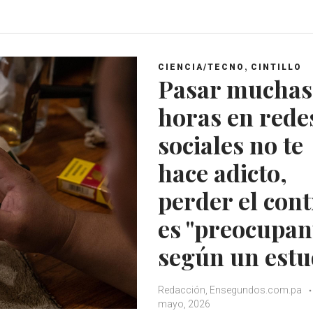
a
c
i
o
t
e
t
g
s
b
t
l
A
o
e
e
,
CIENCIA/TECNO
CINTILLO
p
o
r
+
Pasar muchas
p
k
horas en rede
sociales no te
hace adicto,
perder el cont
es "preocupant
según un estu
Redacción, Ensegundos.com.pa
mayo, 2026