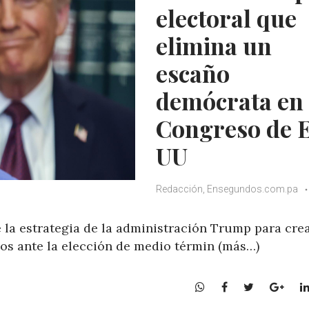
electoral que
elimina un
escaño
demócrata en 
Congreso de 
UU
Redacción, Ensegundos.com.pa
e la estrategia de la administración Trump para cre
os ante la elección de medio términ (más…)
W
F
T
G
h
a
w
o