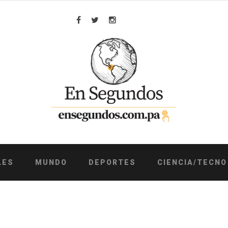
Facebook
Twitter
Instagram
LES
MUNDO
DEPORTES
CIENCIA/TECNO