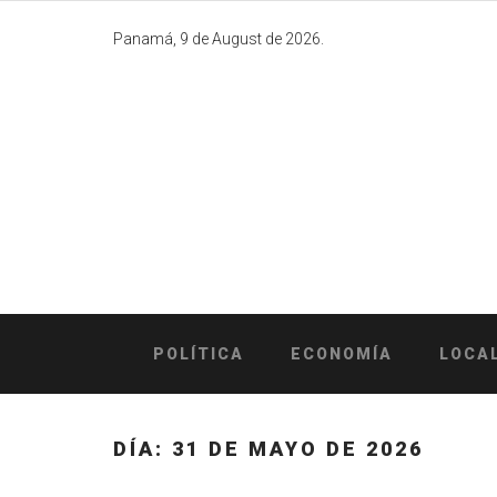
Skip
to
Panamá, 9 de August de 2026.
content
POLÍTICA
ECONOMÍA
LOCA
DÍA:
31 DE MAYO DE 2026