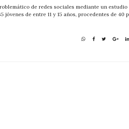
roblemático de redes sociales mediante un estudio
5 jóvenes de entre 11 y 15 años, procedentes de 40 
W
F
T
G
h
a
w
o
a
c
i
o
t
e
t
g
s
b
t
l
A
o
e
e
p
o
r
+
p
k