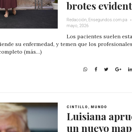
brotes eviden
Redacción, Ensegundos.com.pa
mayo, 2026
Los pacientes suelen est
iende su enfermedad, y temen que los profesionale
completo (más…)
W
F
T
G
h
a
w
o
a
c
i
o
t
e
t
g
s
b
t
l
A
o
e
e
,
CINTILLO
MUNDO
p
o
r
+
Luisiana apru
p
k
un nuevo map