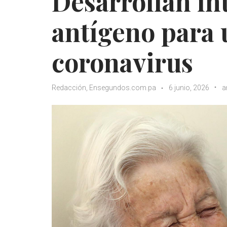
Desarrollan ín
antígeno para 
coronavirus
Redacción, Ensegundos.com.pa
6 junio, 2026
a