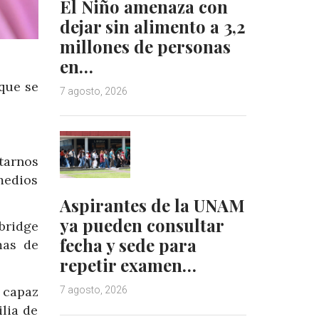
El Niño amenaza con
dejar sin alimento a 3,2
millones de personas
en…
-que se
7 agosto, 2026
tarnos
medios
Aspirantes de la UNAM
ya pueden consultar
bridge
fecha y sede para
mas de
repetir examen…
 capaz
7 agosto, 2026
lia de