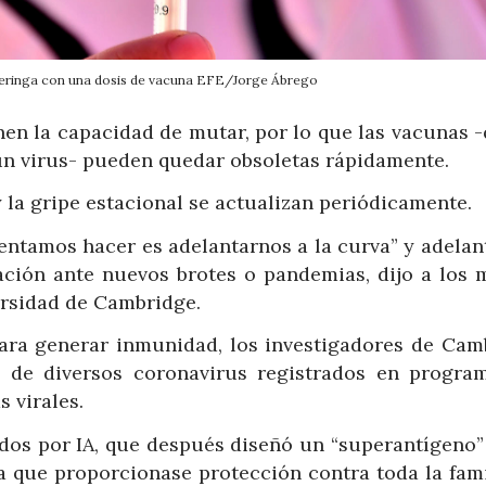
 jeringa con una dosis de vacuna EFE/Jorge Ábrego
enen la capacidad de mutar, por lo que las vacunas 
un virus- pueden quedar obsoletas rápidamente.
y la gripe estacional se actualizan periódicamente.
entamos hacer es adelantarnos a la curva” y adelan
ación ante nuevos brotes o pandemias, dijo a los 
ersidad de Cambridge.
 para generar inmunidad, los investigadores de Cam
 de diversos coronavirus registrados en progra
 virales.
ados por IA, que después diseñó un “superantígeno”
a que proporcionase protección contra toda la fami