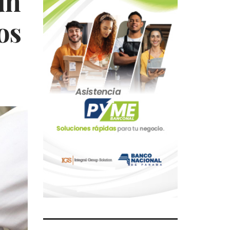
un
os