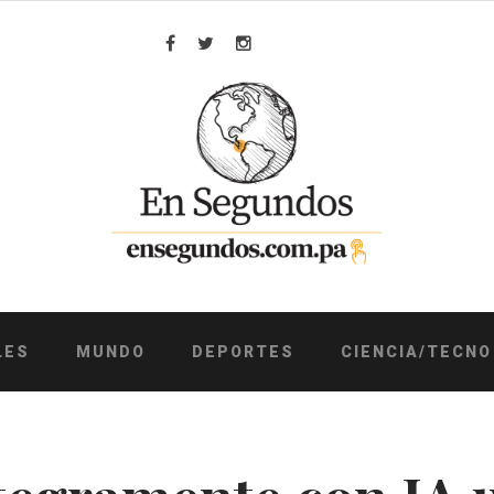
Facebook
Twitter
Instagram
LES
MUNDO
DEPORTES
CIENCIA/TECNO