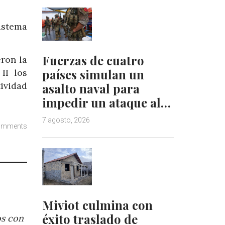
istema
Fuerzas de cuatro
eron la
países simulan un
II los
tividad
asalto naval para
impedir un ataque al…
7 agosto, 2026
omments
Miviot culmina con
éxito traslado de
os con