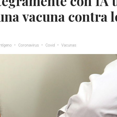
tegramente con IA 
una vacuna contra l
ntígeno
Coronavirus
Covid
Vacunas