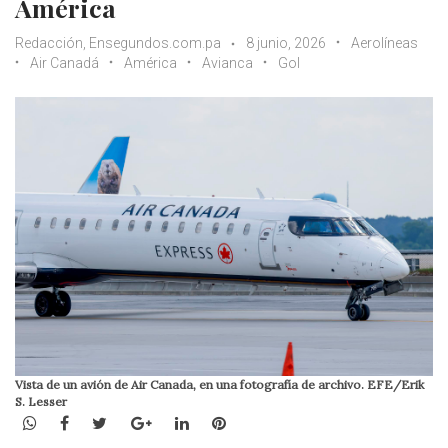
América
Redacción, Ensegundos.com.pa
8 junio, 2026
Aerolíneas
Air Canadá
América
Avianca
Gol
Vista de un avión de Air Canada, en una fotografía de archivo. EFE/Erik
S. Lesser
WhatsApp
Facebook
Twitter
Google+
LinkedIn
Pinterest