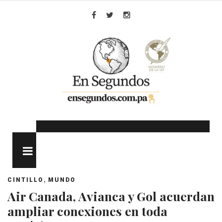
Skip
to
Facebook
Twitter
Instagram
content
MENU
,
CINTILLO
MUNDO
Air Canada, Avianca y Gol acuerdan
ampliar conexiones en toda