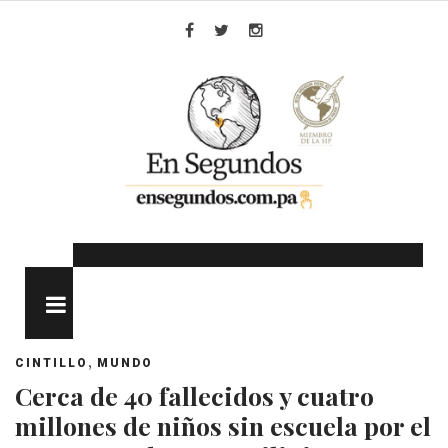
Skip
to
Facebook
Twitter
Instagram
content
MENU
,
CINTILLO
MUNDO
Cerca de 40 fallecidos y cuatro
millones de niños sin escuela por el