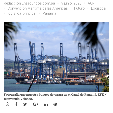
Redacción Ensegundos.com.pa
9 junio, 2026
ACP
Convención Marítima de las Américas
Futuro
Logística
logistica_principal
Panamá
Fotografía que muestra buques de carga en el Canal de Panamá. EFE/
Bienvenido Velasco.
WhatsApp
Facebook
Twitter
Google+
LinkedIn
Pinterest