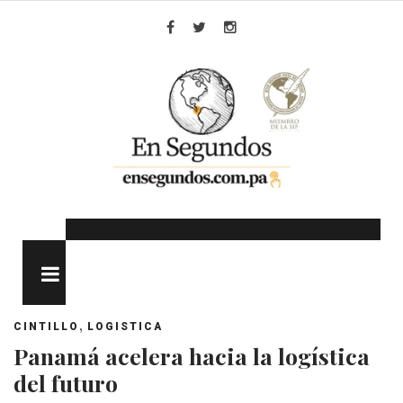
Skip
to
Facebook
Twitter
Instagram
content
MENU
,
CINTILLO
LOGISTICA
Panamá acelera hacia la logística
del futuro