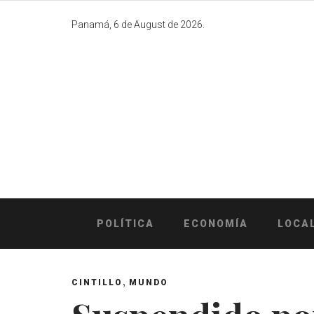
Skip
to
Panamá, 6 de August de 2026.
content
POLÍTICA
ECONOMÍA
LOCA
,
CINTILLO
MUNDO