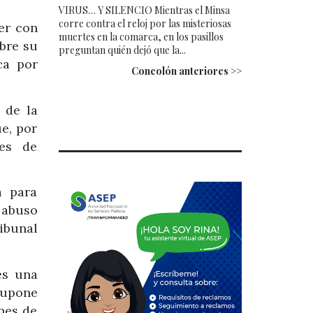
VIRUS… Y SILENCIO Mientras el Minsa
corre contra el reloj por las misteriosas
er con
muertes en la comarca, en los pasillos
obre su
preguntan quién dejó que la...
ca por
Concolón anteriores >>
 de la
e, por
nes de
a para
 abuso
ribunal
es una
supone
nes de