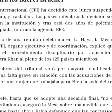
Internacional (CPI) ha decidido este lunes suspend
han, y trasladar a los países miembros la decisión s
n la institución y tras casi dos años de polémi
iada, informó la agencia EFE.
no de una reunión celebrada en La Haya, la Mesa
PI, órgano ejecutivo y de coordinación, explicó qu
r el procedimiento disciplinario por acusacio
tra Khan al pleno de los 125 países miembros.
bros del tribunal votó por mayoría cualificad
a falta grave en relación con las acusaciones de
or una mujer que trabajaba para él en la sede del t
jefe, hasta que se adopte una decisión final, “no 
ocedimiento, aseguró la Mesa sobre una medida que 
, que hasta ahora había defendido que las conclusio