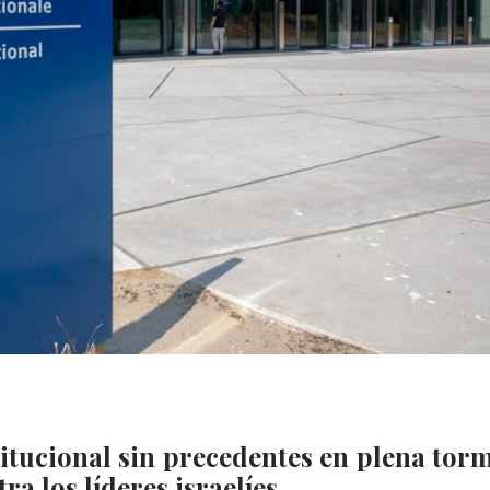
titucional sin precedentes en plena tor
ra los líderes israelíes