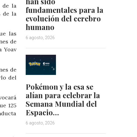
han sido
 de la
fundamentales para la
 de la
evolución del cerebro
humano
ue las
6 agosto, 2026
enes de
a Yoav
nes de
lo del
Pokémon y la esa se
alían para celebrar la
vocará
Semana Mundial del
que 125
Espacio…
nducta
6 agosto, 2026