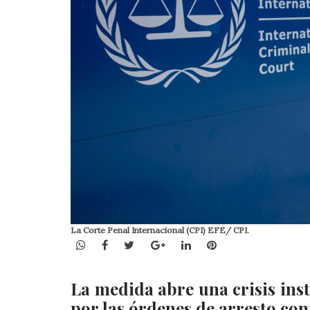
La Corte Penal Internacional (CPI) EFE/ CPI.
WhatsApp
Facebook
Twitter
Google+
LinkedIn
Pinterest
La medida abre una crisis ins
por las órdenes de arresto cont