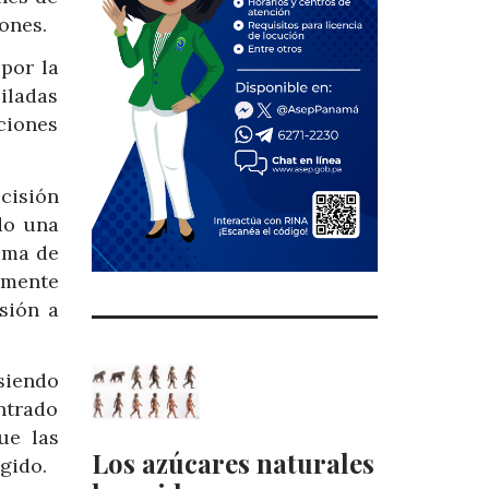
ones.
por la
iladas
ciones
cisión
do una
ima de
lmente
sión a
siendo
ntrado
ue las
Los azúcares naturales
gido.