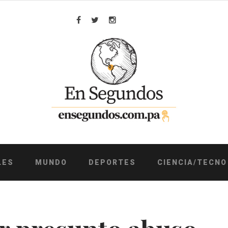
Facebook
Twitter
Instagram
LES
MUNDO
DEPORTES
CIENCIA/TECNO