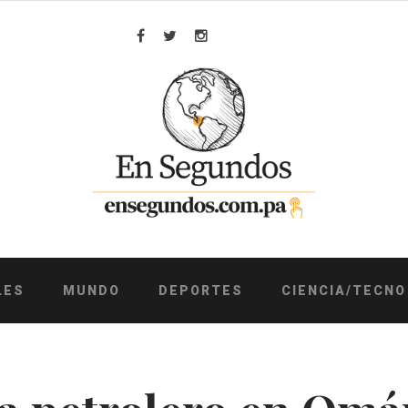
Facebook
Twitter
Instagram
LES
MUNDO
DEPORTES
CIENCIA/TECNO