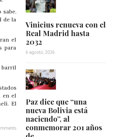
 sabe.
l de la
Vinicius renueva con el
Real Madrid hasta
ran el
2032
s para
6 agosto, 2026
 barril
stados
 en el
Paz dice que “una
elí. El
nueva Bolivia está
naciendo”, al
conmemorar 201 años
omments
de…