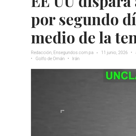
EE UU dispara
por segundo dí
medio de la te
Redacción, Ensegundos.com.pa
11 junio, 2026
Golfo de Omán
Irán