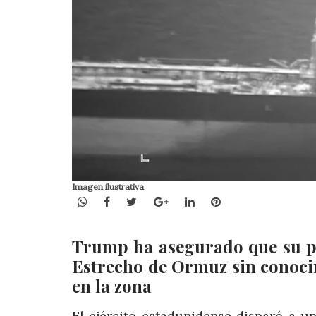
Imagen ilustrativa
WhatsApp
Facebook
Twitter
Google+
LinkedIn
Pinterest
Trump ha asegurado que su pa
Estrecho de Ormuz sin conocim
en la zona
El ejército estadunidense disparó a 