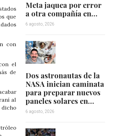
Meta jaquea por error
stados
a otra compañía en…
os que
ldados
6 agosto, 2026
én con
con el
más de
Dos astronautas de la
NASA inician caminata
para preparar nuevos
acabar
paneles solares en…
raní al
 dicho
6 agosto, 2026
tróleo
a.