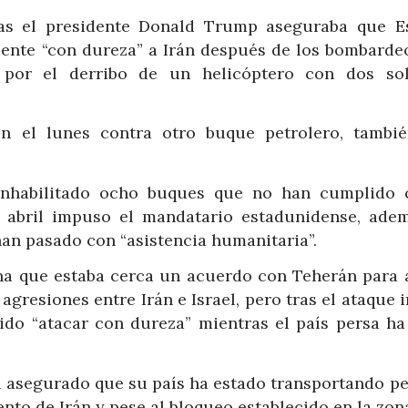
as el presidente Donald Trump aseguraba que E
ente “con dureza” a Irán después de los bombarde
a por el derribo de un helicóptero con dos so
on el lunes contra otro buque petrolero, tambi
.
inhabilitado ocho buques que no han cumplido 
e abril impuso el mandatario estadunidense, ade
han pasado con “asistencia humanitaria”.
na que estaba cerca un acuerdo con Teherán para 
gresiones entre Irán e Israel, pero tras el ataque i
do “atacar con dureza” mientras el país persa ha
a asegurado que su país ha estado transportando pe
to de Irán y pese al bloqueo establecido en la zon