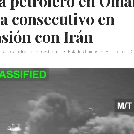
 a petrolero en Omá
a consecutivo en
nsión con Irán
ataque a petrolero
Centcom r
Estados Unidos
Estrecho de O