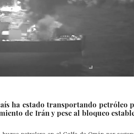
ís ha estado transportando petróleo p
iento de Irán y pese al bloqueo establ
un buque petrolero en el Golfo de Omán por segun