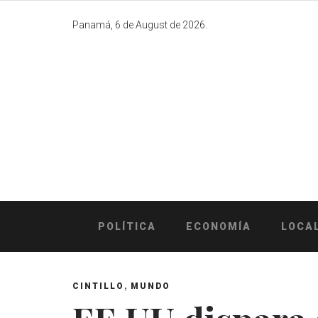
Skip
to
Panamá, 6 de August de 2026.
content
POLÍTICA
ECONOMÍA
LOCA
,
CINTILLO
MUNDO