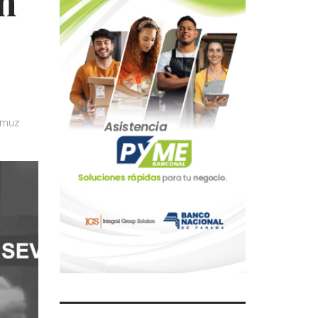
n
rmuz