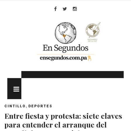
Skip
to
Facebook
Twitter
Instagram
content
MENU
,
CINTILLO
DEPORTES
Entre fiesta y protesta: siete claves
para entender el arranque del