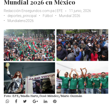
Mundial 2026 en México
Redacción Ensegundos.com.pa | EFE
11 junio, 2026
deportes_principal
Fútbol
Mundial 2026
Mundialens2026
Foto: EFE/Madla Hartz/José Méndez/Mario Guzmán
WhatsApp
Facebook
Twitter
Google+
LinkedIn
Pinterest