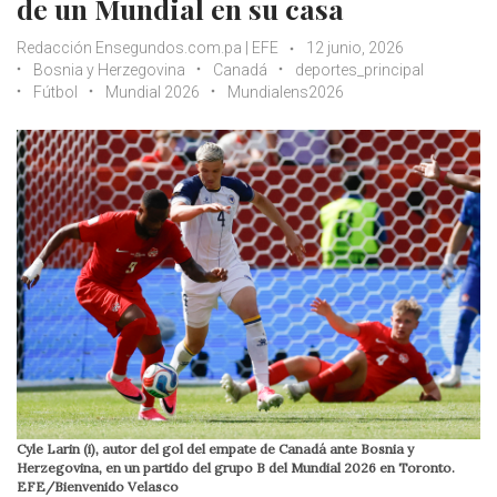
de un Mundial en su casa
Redacción Ensegundos.com.pa | EFE
12 junio, 2026
Bosnia y Herzegovina
Canadá
deportes_principal
Fútbol
Mundial 2026
Mundialens2026
Cyle Larin (i), autor del gol del empate de Canadá ante Bosnia y
Herzegovina, en un partido del grupo B del Mundial 2026 en Toronto.
EFE/Bienvenido Velasco