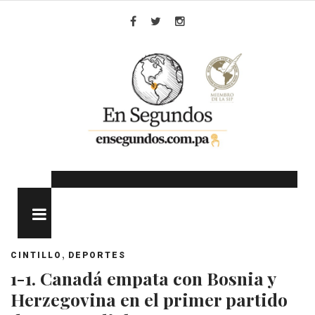
Skip
to
Facebook
Twitter
Instagram
content
MENU
,
CINTILLO
DEPORTES
1-1. Canadá empata con Bosnia y
Herzegovina en el primer partido