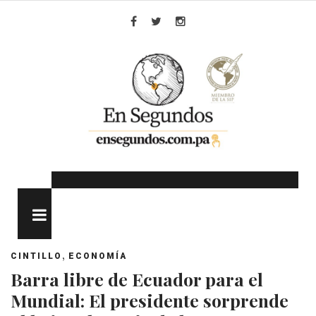
Skip
to
Facebook
Twitter
Instagram
content
MENU
,
CINTILLO
ECONOMÍA
Barra libre de Ecuador para el
Mundial: El presidente sorprende