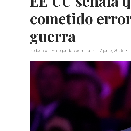
EE UU señala 
cometido errore
guerra
Redacción, Ensegundos.com.pa
12 junio, 2026