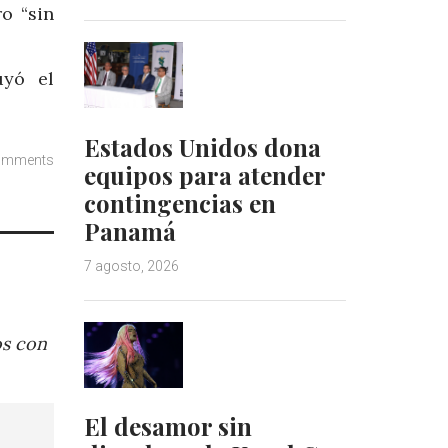
o “sin
uyó el
Estados Unidos dona
omments
equipos para atender
contingencias en
Panamá
7 agosto, 2026
os con
El desamor sin