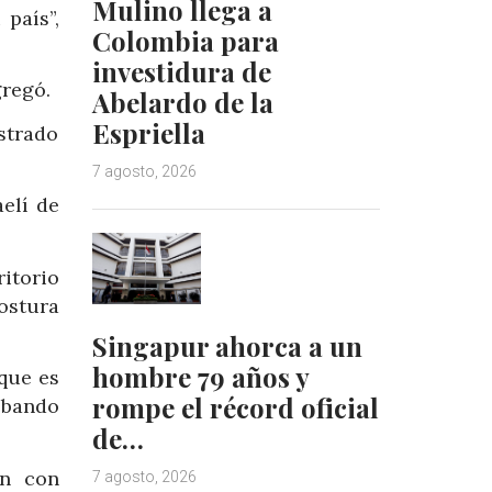
Mulino llega a
país”,
Colombia para
investidura de
gregó.
Abelardo de la
Espriella
strado
7 agosto, 2026
elí de
itorio
ostura
Singapur ahorca a un
hombre 79 años y
que es
rompe el récord oficial
 bando
de…
ón con
7 agosto, 2026