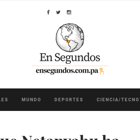
Facebook
Twitter
Instagram
LES
MUNDO
DEPORTES
CIENCIA/TECNO