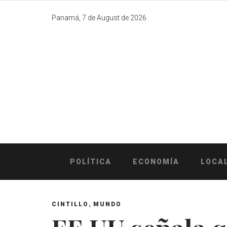
Skip
to
Panamá, 7 de August de 2026.
content
POLÍTICA
ECONOMÍA
LOCA
,
CINTILLO
MUNDO