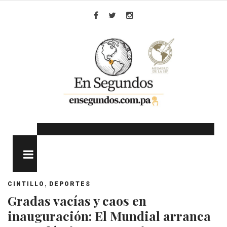
Skip
to
Facebook
Twitter
Instagram
content
MENU
,
CINTILLO
DEPORTES
Gradas vacías y caos en
inauguración: El Mundial arranca