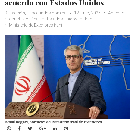
acuerdo con Estados Unidos
Redacción, Ensegundos.com.pa
12 junio, 2026
Acuerdo
conclusión final
Estados Unidos
Irán
Ministerio de Exteriores iraní
Ismail Bagaei, portavoz del Ministerio iraní de Exteriores.
WhatsApp
Facebook
Twitter
Google+
LinkedIn
Pinterest