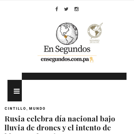
Skip
to
Facebook
Twitter
Instagram
content
MENU
,
CINTILLO
MUNDO
Rusia celebra día nacional bajo
lluvia de drones y el intento de