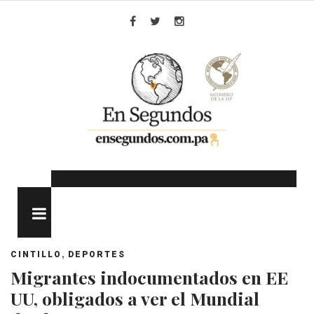
Skip
to
Facebook
Twitter
Instagram
content
MENU
,
CINTILLO
DEPORTES
Migrantes indocumentados en EE
UU, obligados a ver el Mundial