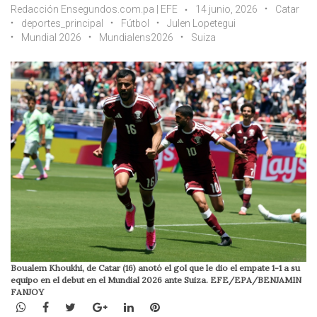
Redacción Ensegundos.com.pa | EFE
14 junio, 2026
Catar
deportes_principal
Fútbol
Julen Lopetegui
Mundial 2026
Mundialens2026
Suiza
Boualem Khoukhi, de Catar (16) anotó el gol que le dio el empate 1-1 a su
equipo en el debut en el Mundial 2026 ante Suiza. EFE/EPA/BENJAMIN
FANJOY
WhatsApp
Facebook
Twitter
Google+
LinkedIn
Pinterest