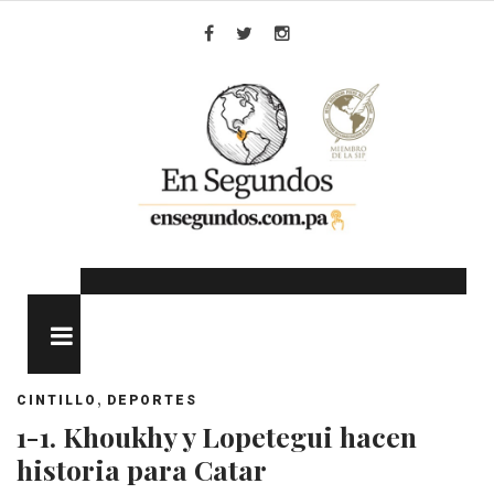
Skip
to
Facebook
Twitter
Instagram
content
MENU
,
CINTILLO
DEPORTES
1-1. Khoukhy y Lopetegui hacen
historia para Catar