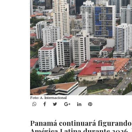
Foto: A. Internacional
WhatsApp
Facebook
Twitter
Google+
LinkedIn
Pinterest
Panamá continuará figurando 
América Latina durante 2026,