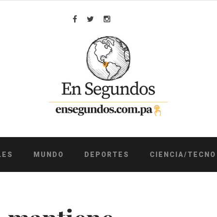
Facebook
Twitter
Instagram
LES
MUNDO
DEPORTES
CIENCIA/TECNO