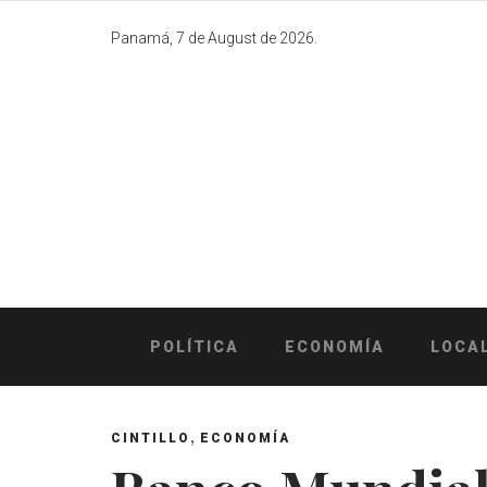
Skip
to
Panamá, 7 de August de 2026.
content
POLÍTICA
ECONOMÍA
LOCA
,
CINTILLO
ECONOMÍA