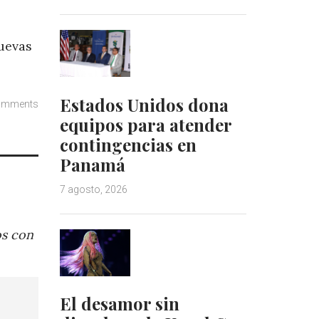
uevas
Estados Unidos dona
omments
equipos para atender
contingencias en
Panamá
7 agosto, 2026
os con
El desamor sin