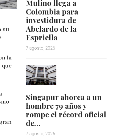
Mulino llega a
Colombia para
investidura de
Abelardo de la
a su
Espriella
e
7 agosto, 2026
on la
s que
a
Singapur ahorca a un
ismo
hombre 79 años y
rompe el récord oficial
de…
 gran
7 agosto, 2026