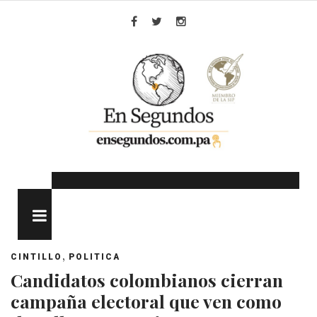
Skip
to
Facebook
Twitter
Instagram
content
MENU
,
CINTILLO
POLITICA
Candidatos colombianos cierran
campaña electoral que ven como