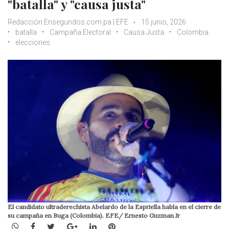
"batalla" y "causa justa"
Redacción Ensegundos.com.pa | EFE
15 junio, 2026
batalla
Campaña Electoral
Causa Justa
Colombia
elecciones
El candidato ultraderechista Abelardo de la Espriella habla en el cierre de
su campaña en Buga (Colombia). EFE/ Ernesto Guzman Jr
WhatsApp
Facebook
Twitter
Google+
LinkedIn
Pinterest