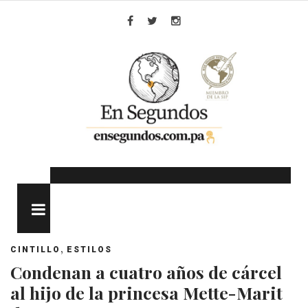
Skip
to
Facebook
Twitter
Instagram
content
MENU
,
CINTILLO
ESTILOS
Condenan a cuatro años de cárcel
al hijo de la princesa Mette-Marit