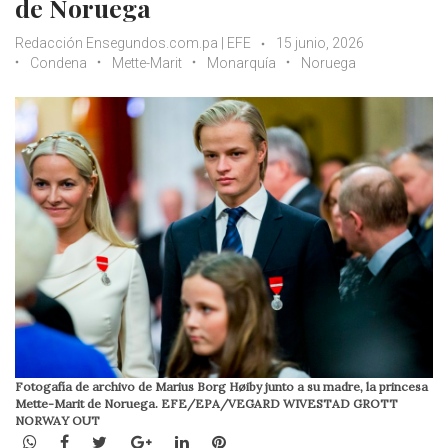
de Noruega
Redacción Ensegundos.com.pa | EFE
15 junio, 2026
Condena
Mette-Marit
Monarquía
Noruega
Fotogafía de archivo de Marius Borg Høiby junto a su madre, la princesa
Mette-Marit de Noruega. EFE/EPA/VEGARD WIVESTAD GROTT
NORWAY OUT
WhatsApp
Facebook
Twitter
Google+
LinkedIn
Pinterest