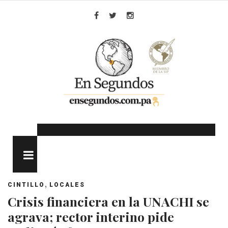
Skip
to
Facebook
Twitter
Instagram
content
MENU
,
CINTILLO
LOCALES
Crisis financiera en la UNACHI se
agrava; rector interino pide