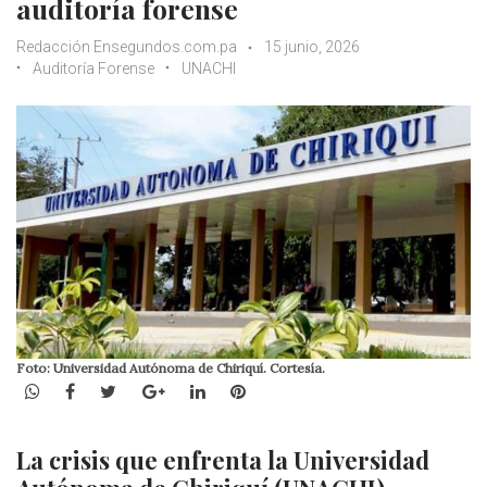
auditoría forense
Redacción Ensegundos.com.pa
15 junio, 2026
Auditoría Forense
UNACHI
Foto: Universidad Autónoma de Chiriquí. Cortesía.
WhatsApp
Facebook
Twitter
Google+
LinkedIn
Pinterest
La crisis que enfrenta la Universidad