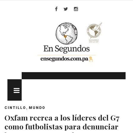
Skip
to
Facebook
Twitter
Instagram
content
MENU
,
CINTILLO
MUNDO
Oxfam recrea a los líderes del G7
como futbolistas para denunciar