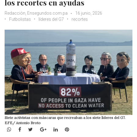
los recortes en ayudas
Redacción, Ensegundos.com.pa
16 junio, 2026
Futbolistas
líderes del G7
recortes
Siete activistas con máscaras que recreaban a los siete líderes del G7.
EFE/ Antonio Broto
WhatsApp
Facebook
Twitter
Google+
LinkedIn
Pinterest