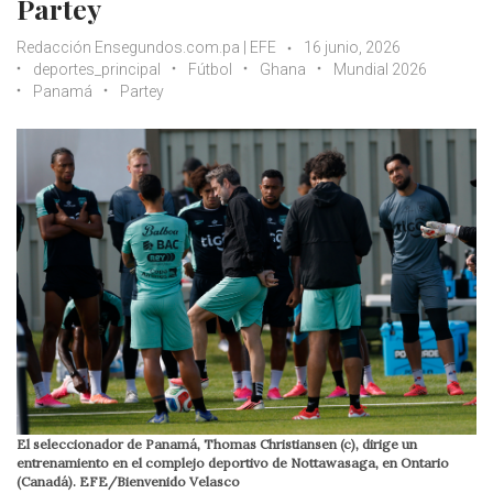
Partey
Redacción Ensegundos.com.pa | EFE
16 junio, 2026
deportes_principal
Fútbol
Ghana
Mundial 2026
Panamá
Partey
El seleccionador de Panamá, Thomas Christiansen (c), dirige un
entrenamiento en el complejo deportivo de Nottawasaga, en Ontario
(Canadá). EFE/Bienvenido Velasco