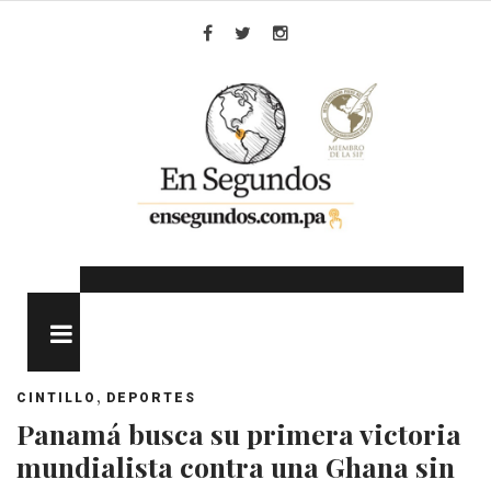
Skip
to
Facebook
Twitter
Instagram
content
MENU
,
CINTILLO
DEPORTES
Panamá busca su primera victoria
mundialista contra una Ghana sin