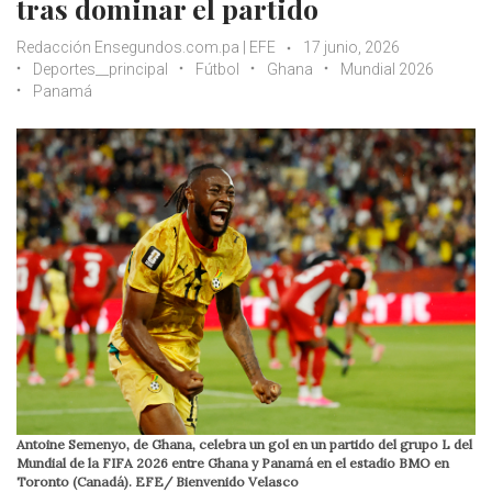
tras dominar el partido
Redacción Ensegundos.com.pa | EFE
17 junio, 2026
Deportes__principal
Fútbol
Ghana
Mundial 2026
Panamá
Antoine Semenyo, de Ghana, celebra un gol en un partido del grupo L del
Mundial de la FIFA 2026 entre Ghana y Panamá en el estadio BMO en
Toronto (Canadá). EFE/ Bienvenido Velasco