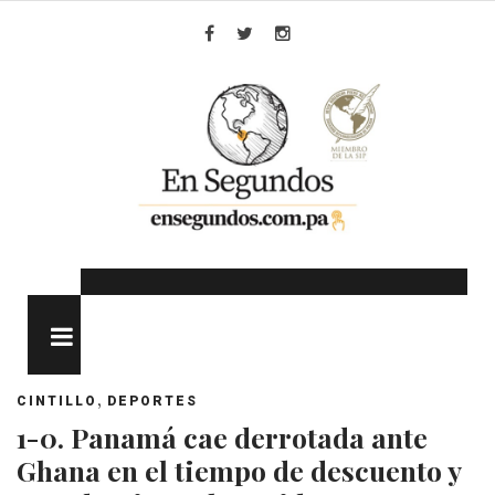
Skip
to
Facebook
Twitter
Instagram
content
MENU
,
CINTILLO
DEPORTES
1-0. Panamá cae derrotada ante
Ghana en el tiempo de descuento y