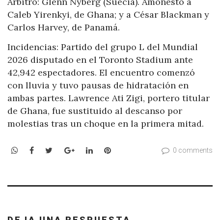
Árbitro: Glenn Nyberg (Suecia). Amonestó a
Caleb Yirenkyi, de Ghana; y a César Blackman y
Carlos Harvey, de Panamá.
Incidencias: Partido del grupo L del Mundial
2026 disputado en el Toronto Stadium ante
42,942 espectadores. El encuentro comenzó
con lluvia y tuvo pausas de hidratación en
ambas partes. Lawrence Ati Zigi, portero titular
de Ghana, fue sustituido al descanso por
molestias tras un choque en la primera mitad.
WhatsApp
Facebook
Twitter
Google+
LinkedIn
Pinterest
0 comments
DEJA UNA RESPUESTA