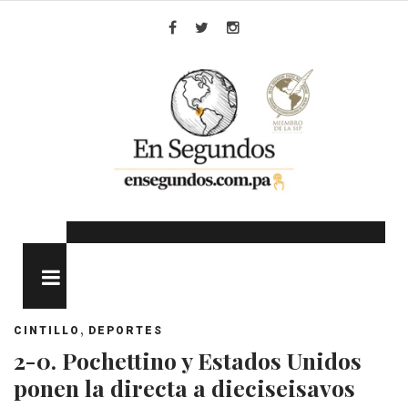
Skip
to
Facebook
Twitter
Instagram
content
MENU
,
CINTILLO
DEPORTES
2-0. Pochettino y Estados Unidos
ponen la directa a dieciseisavos