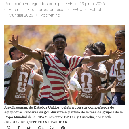
Redacción Ensegundos.com.pa | EFE
19 junio, 2026
Australia
deportes_principal
EEUU
Fútbol
Mundial 2026
Pochettino
Alex Freeman, de Estados Unidos, celebra con sus compañeros de
equipo tras validarse su gol, durante el partido de la fase de grupos de la
Copa Mundial de la FIFA 2026 entre EE.UU. y Australia, en Seattle
(EE.UU.). EFE/STEPHAN BRASHEAR
WhatsApp
Facebook
Twitter
Google+
LinkedIn
Pinterest