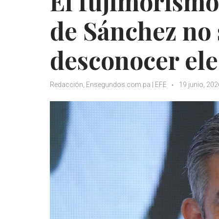
El fujimorism
de Sánchez no 
desconocer ele
Redacción, Ensegundos.com.pa | EFE
19 junio, 202