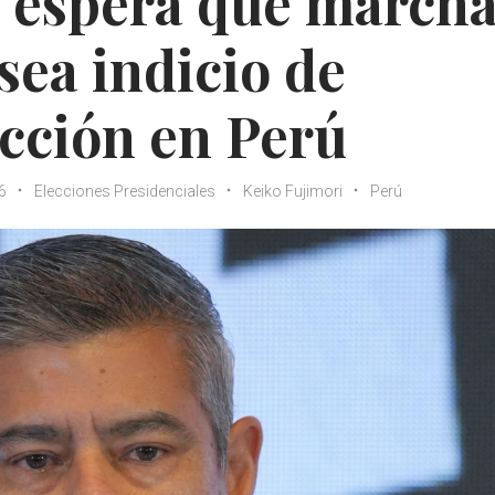
o espera que march
sea indicio de
cción en Perú
6
Elecciones Presidenciales
Keiko Fujimori
Perú