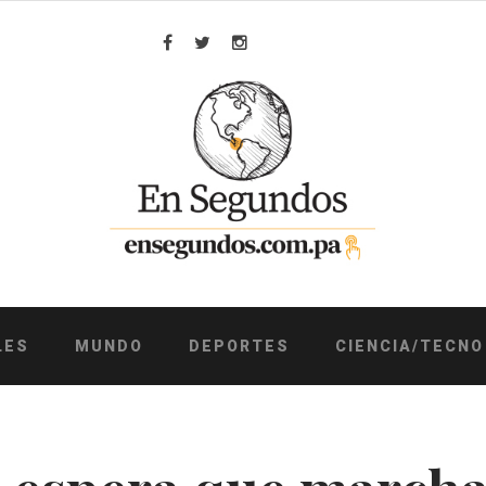
Facebook
Twitter
Instagram
LES
MUNDO
DEPORTES
CIENCIA/TECNO