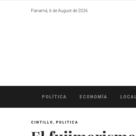
Skip
to
Panamá, 6 de August de 2026.
content
POLÍTICA
ECONOMÍA
LOCA
,
CINTILLO
POLITICA