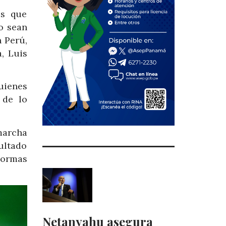
es que
o sean
n Perú,
, Luis
uienes
 de lo
 marcha
ultado
normas
Netanyahu asegura