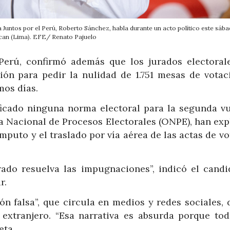
a Juntos por el Perú, Roberto Sánchez, habla durante un acto político este sába
an (Lima). EFE/ Renato Pajuelo
 Perú, confirmó además que los jurados electoral
ón para pedir la nulidad de 1.751 mesas de votac
mos días.
icado ninguna norma electoral para la segunda vu
na Nacional de Procesos Electorales (ONPE), han ex
mputo y el traslado por vía aérea de las actas de v
ado resuelva las impugnaciones”, indicó el candi
r.
n falsa”, que circula en medios y redes sociales, 
extranjero. “Esa narrativa es absurda porque tod
eta.