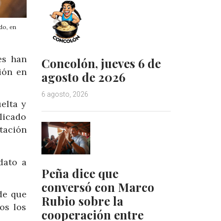
do, en
es han
Concolón, jueves 6 de
ión en
agosto de 2026
6 agosto, 2026
elta y
plicado
otación
dato a
Peña dice que
conversó con Marco
de que
Rubio sobre la
os los
cooperación entre