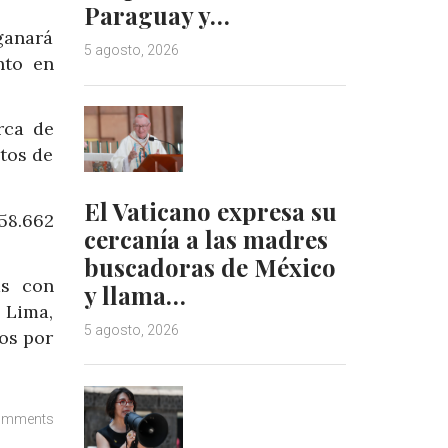
Paraguay y…
ganará
5 agosto, 2026
nto en
rca de
otos de
El Vaticano expresa su
158.662
cercanía a las madres
buscadoras de México
as con
y llama…
 Lima,
5 agosto, 2026
tos por
omments