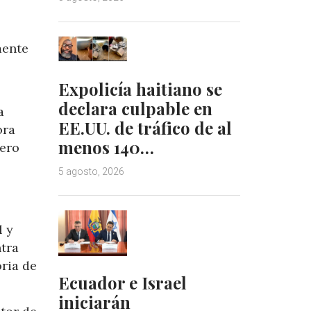
mente
Expolicía haitiano se
declara culpable en
a
EE.UU. de tráfico de al
ora
menos 140…
pero
5 agosto, 2026
l y
ntra
oria de
Ecuador e Israel
iniciarán