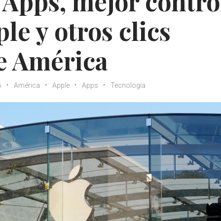
Apps, mejor contro
le y otros clics
e América
6
América
Apple
Apps
Tecnología