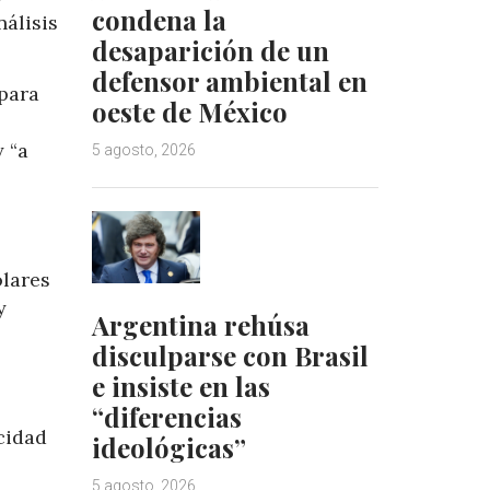
condena la
nálisis
desaparición de un
defensor ambiental en
 para
oeste de México
 “a
5 agosto, 2026
ólares
y
Argentina rehúsa
disculparse con Brasil
e insiste en las
“diferencias
cidad
ideológicas”
5 agosto, 2026