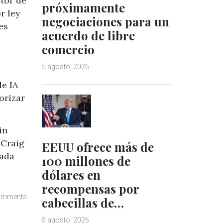
tor de
próximamente
r ley
negociaciones para un
es
acuerdo de libre
comercio
5 agosto, 2026
de IA
orizar
in
 Craig
EEUU ofrece más de
zada
100 millones de
dólares en
recompensas por
omments
cabecillas de…
5 agosto, 2026