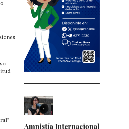
 o
rsiones
eso
citud
ral”
Amnistía Internacional
a