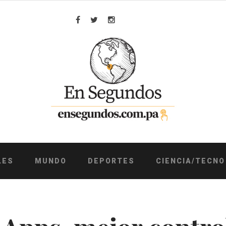
Facebook
Twitter
Instagram
LES
MUNDO
DEPORTES
CIENCIA/TECNO