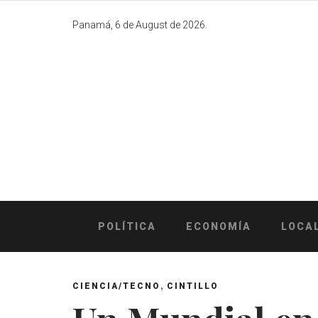
Skip
to
Panamá, 6 de August de 2026.
content
POLÍTICA
ECONOMÍA
LOCA
,
CIENCIA/TECNO
CINTILLO