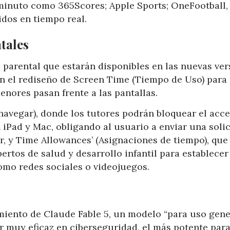
minuto como 365Scores; Apple Sports; OneFootball,
idos en tiempo real.
tales
 parental que estarán disponibles en las nuevas ve
en el rediseño de Screen Time (Tiempo de Uso) para
menores pasan frente a las pantallas.
 navegar), donde los tutores podrán bloquear el acc
n iPad y Mac, obligando al usuario a enviar una soli
r, y Time Allowances’ (Asignaciones de tiempo), que
rtos de salud y desarrollo infantil para establecer
como redes sociales o videojuegos.
iento de Claude Fable 5, un modelo “para uso gene
r muy eficaz en ciberseguridad, el más potente par