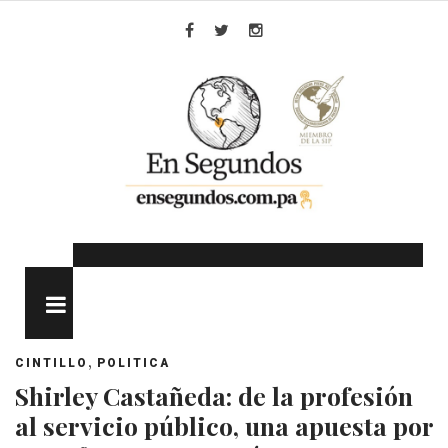
Skip
to
Facebook
Twitter
Instagram
content
MENU
,
CINTILLO
POLITICA
Shirley Castañeda: de la profesión
al servicio público, una apuesta por