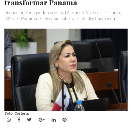
transformar Panamá
Redacción Ensegundos.com.pa | Alexander Vivero
21 junio,
2026
Panamá
Servicio público
Shirley Castañeda
Foto: Cortesía
WhatsApp
Facebook
Twitter
Google+
LinkedIn
Pinterest